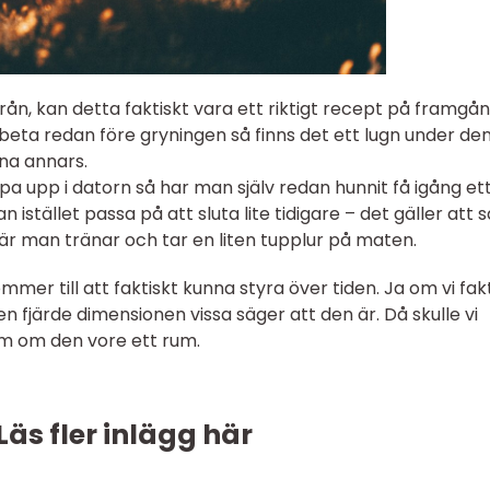
från, kan detta faktiskt vara ett riktigt recept på framgån
beta redan före gryningen så finns det ett lugn under de
nna annars.
a upp i datorn så har man själv redan hunnit få igång et
tället passa på att sluta lite tidigare – det gäller att s
där man tränar och tar en liten tupplur på maten.
mer till att faktiskt kunna styra över tiden. Ja om vi fak
en fjärde dimensionen vissa säger att den är. Då skulle vi
om om den vore ett rum.
Läs fler inlägg här