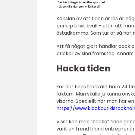
Känslan av att tiden är lös är någ
princip blivit kväll – utan att ma
åstadkomma. Som tur är så har m
Att få något gjort handlar dock of
prickar av sina framsteg. Annars 
Hacka tiden
För det finns trots allt bara 24 
faktum. Man skulle ju kunna önsk
visarna. Speciellt när man har e
https://www.klockbutikistockhol
Visst kan man ”hacka” tiden genom
varit en trend bland entreprenör