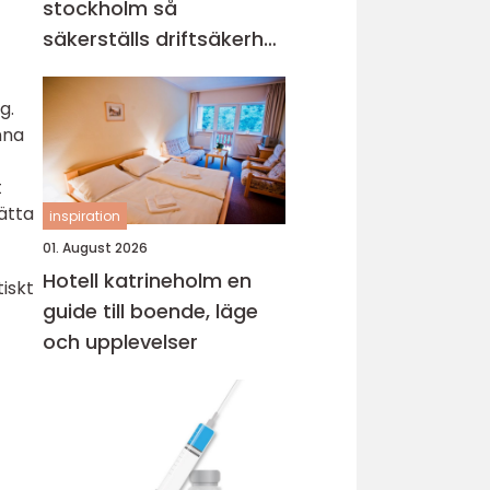
stockholm så
säkerställs driftsäkerhet
och ekonomi
g.
nna
t
ätta
inspiration
01. August 2026
Hotell katrineholm en
tiskt
guide till boende, läge
och upplevelser