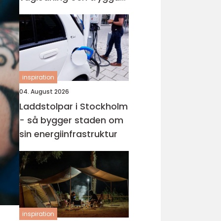
val i en svår tid
inspiration
04. August 2026
Laddstolpar i Stockholm
- så bygger staden om
sin energiinfrastruktur
inspiration