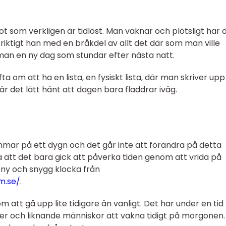
ot som verkligen är tidlöst. Man vaknar och plötsligt har d
n riktigt han med en bråkdel av allt det där som man ville
an en ny dag som stundar efter nästa natt.
ta om att ha en lista, en fysiskt lista, där man skriver up
är det lätt hänt att dagen bara fladdrar iväg.
timmar på ett dygn och det går inte att förändra på detta
a att det bara gick att påverka tiden genom att vrida på
n ny och snygg klocka från
m.se/
.
 att gå upp lite tidigare än vanligt. Det har under en tid
er och liknande människor att vakna tidigt på morgonen.