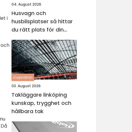
04. August 2026
Husvagn och
et i
husbilsplatser så hittar
du rätt plats för din
nästa resa
p och
inspiration
03. August 2026
Takläggare linköping
kunskap, trygghet och
hållbara tak
 nu
 Då