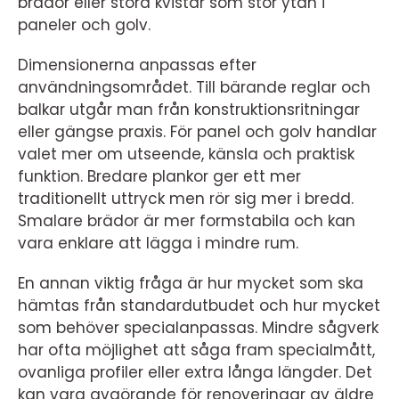
brädor eller stora kvistar som stör ytan i
paneler och golv.
Dimensionerna anpassas efter
användningsområdet. Till bärande reglar och
balkar utgår man från konstruktionsritningar
eller gängse praxis. För panel och golv handlar
valet mer om utseende, känsla och praktisk
funktion. Bredare plankor ger ett mer
traditionellt uttryck men rör sig mer i bredd.
Smalare brädor är mer formstabila och kan
vara enklare att lägga i mindre rum.
En annan viktig fråga är hur mycket som ska
hämtas från standardutbudet och hur mycket
som behöver specialanpassas. Mindre sågverk
har ofta möjlighet att såga fram specialmått,
ovanliga profiler eller extra långa längder. Det
kan vara avgörande för renoveringar av äldre