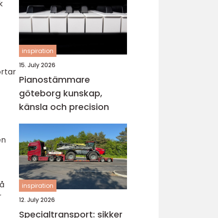
k
inspiration
15. July 2026
ortar
Pianostämmare
göteborg kunskap,
känsla och precision
en
på
inspiration
r
12. July 2026
Specialtransport: sikker