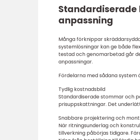
Standardiserade 
anpassning
Många förknippar skräddarsydda
systemlösningar kan ge både flexi
testad och genomarbetad går de
anpassningar.
Fördelarna med sådana system är
Tydlig kostnadsbild
Standardiserade stommar och pa
prisuppskattningar. Det underlät
Snabbare projektering och mon
När ritningsunderlag och konstru
tillverkning påbörjas tidigare. F