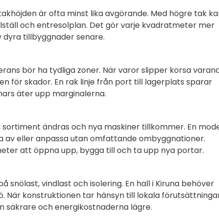
en takhöjden är ofta minst lika avgörande. Med högre tak k
ställ och entresolplan. Det gör varje kvadratmeter mer
 dyra tillbyggnader senare.
erans bör ha tydliga zoner. När varor slipper korsa varan
n för skador. En rak linje från port till lagerplats sparar
ars äter upp marginalerna.
, sortiment ändras och nya maskiner tillkommer. En mod
ela av eller anpassa utan omfattande ombyggnationer.
eter att öppna upp, bygga till och ta upp nya portar.
på snölast, vindlast och isolering. En hall i Kiruna behöver
. När konstruktionen tar hänsyn till lokala förutsättninga
ten säkrare och energikostnaderna lägre.