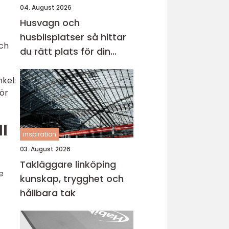
04. August 2026
Husvagn och
husbilsplatser så hittar
och
du rätt plats för din
nästa resa
kel:
för
l
inspiration
03. August 2026
Takläggare linköping
e
kunskap, trygghet och
hållbara tak