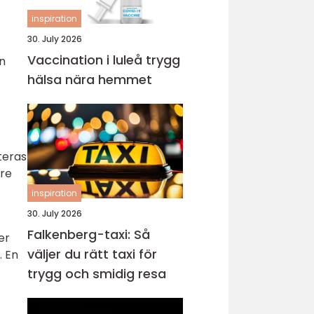
d
inspiration
30. July 2026
Vaccination i luleå trygg
en
hälsa nära hemmet
teras
are
inspiration
30. July 2026
Falkenberg-taxi: Så
er
väljer du rätt taxi för
. En
trygg och smidig resa