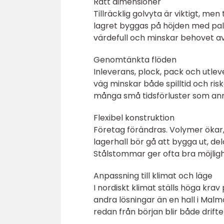
Rätt dimensioner
Tillräcklig golvyta är viktigt, m
lagret byggas på höjden med pall
värdefull och minskar behovet av
Genomtänkta flöden
Inleverans, plock, pack och utlev
väg minskar både spilltid och riske
många små tidsförluster som ann
Flexibel konstruktion
Företag förändras. Volymer ökar
lagerhall bör gå att bygga ut, d
Stålstommar ger ofta bra möjligh
Anpassning till klimat och läge
I nordiskt klimat ställs höga krav 
andra lösningar än en hall i Malmö
redan från början blir både drif