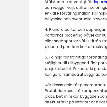
Stålstomme är vanligt för
lagerha
och väggar väljs utifrån isolerin
enklare förvaringshallar. Takhöjd
belysning och eventuella travers
4. Planera portar och öppningar
Portarnas placering påverkar hur 
eller snabbportar väljs utifrån tr
placerad port kan korta truckvä
5. Ta höjd för framtida förändrin
Möjlighet till tillbyggnad, fler p
projektstadiet. Förberedd grund,
kan göra framtida utbyggnad både
När dessa delar är genomarbetad
Prefabricerade stålkomponenter,
plats. Det minskar byggtiden och 
direkt effekt på intäkter och kas