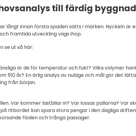
hovsanalys till färdig byggna
rjar långt innan första spaden sätts i marken. Nyckeln är 
 och framtida utveckling vägs ihop.
n se ut så här:
känsliga är de för temperatur och fukt? Vilka volymer han
om 510 år? En ärlig analys av nuläge och mål gör det lätt
ing från början.
llen. Var kommer lastbilar in? Var lossas pallarna? Var sk
å ritbordet kan spara stora pengar i den dagliga driften
 korsande flöden och trånga passager.