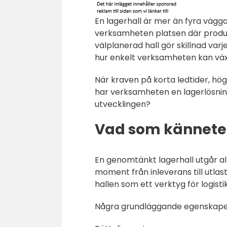
En lagerhall är mer än fyra vägga
verksamheten platsen där produk
välplanerad hall gör skillnad varj
hur enkelt verksamheten kan väx
När kraven på korta ledtider, hög
har verksamheten en lagerlösning 
utvecklingen?
Vad som kännete
En genomtänkt lagerhall utgår all
moment från inleverans till utlas
hallen som ett verktyg för logistik
Några grundläggande egenskaper s