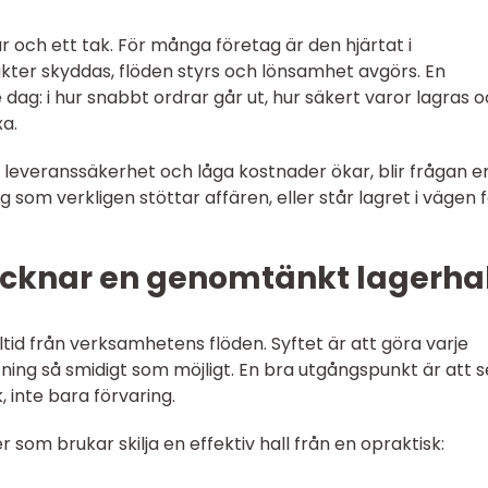
r och ett tak. För många företag är den hjärtat i
ter skyddas, flöden styrs och lönsamhet avgörs. En
e dag: i hur snabbt ordrar går ut, hur säkert varor lagras 
a.
 leveranssäkerhet och låga kostnader ökar, blir frågan en
som verkligen stöttar affären, eller står lagret i vägen 
cknar en genomtänkt lagerhal
tid från verksamhetens flöden. Syftet är att göra varje
tning så smidigt som möjligt. En bra utgångspunkt är att s
, inte bara förvaring.
om brukar skilja en effektiv hall från en opraktisk: