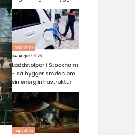
val i en svår tid
inspiration
04. August 2026
Laddstolpar i Stockholm
- så bygger staden om
sin energiinfrastruktur
inspiration