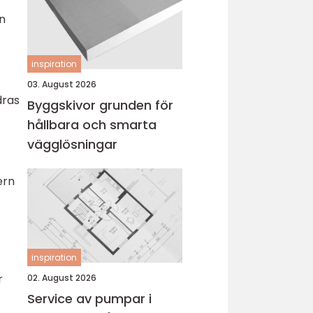
an
inspiration
03. August 2026
dras
Byggskivor grunden för
hållbara och smarta
vägglösningar
ern
inspiration
r
02. August 2026
Service av pumpar i