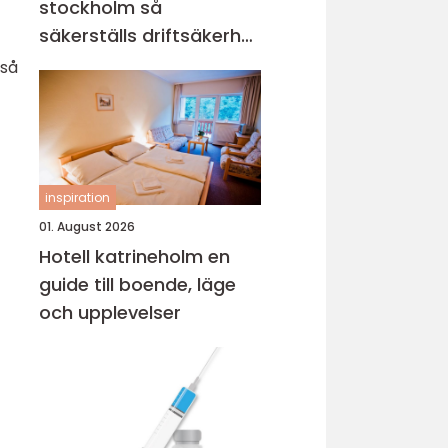
stockholm så
säkerställs driftsäkerhet
och ekonomi
kså
inspiration
01. August 2026
Hotell katrineholm en
guide till boende, läge
och upplevelser