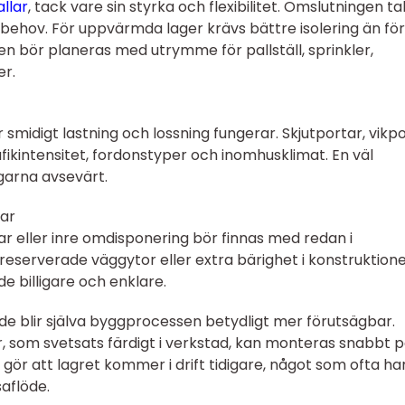
llar
, tack vare sin styrka och flexibilitet. Omslutningen ta
gsbehov. För uppvärmda lager krävs bättre isolering än för
en bör planeras med utrymme för pallställ, sprinkler,
er.
smidigt lastning och lossning fungerar. Skjutportar, vikp
afikintensitet, fordonstyper och inomhusklimat. En väl
garna avsevärt.
gar
ortar eller inre omdisponering bör finnas med redan i
 reserverade väggytor eller extra bärighet i konstruktion
 billigare och enklare.
e blir själva byggprocessen betydligt mer förutsägbar.
 som svetsats färdigt i verkstad, kan monteras snabbt 
gör att lagret kommer i drift tidigare, något som ofta ha
saflöde.