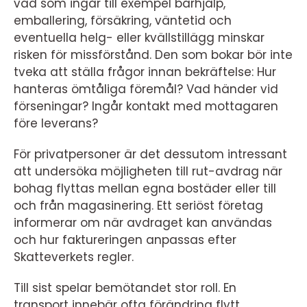
vad som ingår till exempel bärhjälp,
emballering, försäkring, väntetid och
eventuella helg- eller kvällstillägg minskar
risken för missförstånd. Den som bokar bör inte
tveka att ställa frågor innan bekräftelse: Hur
hanteras ömtåliga föremål? Vad händer vid
förseningar? Ingår kontakt med mottagaren
före leverans?
För privatpersoner är det dessutom intressant
att undersöka möjligheten till rut-avdrag när
bohag flyttas mellan egna bostäder eller till
och från magasinering. Ett seriöst företag
informerar om när avdraget kan användas
och hur faktureringen anpassas efter
Skatteverkets regler.
Till sist spelar bemötandet stor roll. En
transport innebär ofta förändring flytt,