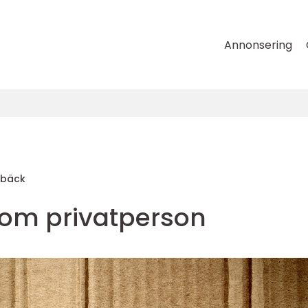
Annonsering
dbäck
som privatperson