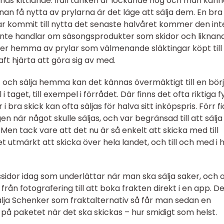
nas kittlande. Ifall tanken är lockande nog och man känn
nan få nytta av prylarna är det läge att sälja dem. En bra
ar kommit till nytta det senaste halvåret kommer den int
t inte handlar om säsongsprodukter som skidor och liknan
 hemma av prylar som välmenande släktingar köpt till 
ft hjärta att göra sig av med.
ut och sälja hemma kan det kännas övermäktigt till en börj
i taget, till exempel i förrådet. Där finns det ofta riktiga 
 bra skick kan ofta säljas för halva sitt inköpspris. Förr f
 när något skulle säljas, och var begränsad till att sälja t
en tack vare att det nu är så enkelt att skicka med till
t utmärkt att skicka över hela landet, och till och med i 
ssidor idag som underlättar när man ska sälja saker, och 
rån fotografering till att boka frakten direkt i en app. D
lja Schenker som fraktalternativ så får man sedan en
a på paketet när det ska skickas – hur smidigt som helst.