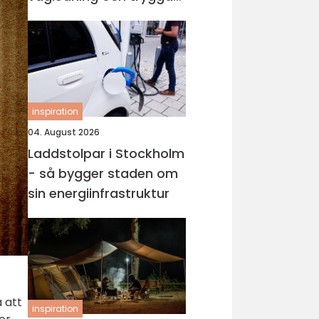
val i en svår tid
inspiration
04. August 2026
Laddstolpar i Stockholm
- så bygger staden om
sin energiinfrastruktur
 att
inspiration