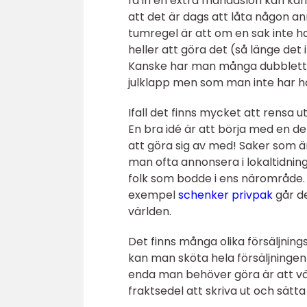
få in en extra månadslön kan kän
att det är dags att låta någon an
tumregel är att om en sak inte h
heller att göra det (så länge de
Kanske har man många dubbletter
julklapp men som man inte har ha
Ifall det finns mycket att rensa 
En bra idé är att börja med en del 
att göra sig av med! Saker som är i
man ofta annonsera i lokaltidningen
folk som bodde i ens närområde. M
exempel
schenker privpak
går de
världen.
Det finns många olika försäljning
kan man sköta hela försäljningen f
enda man behöver göra är att vä
fraktsedel att skriva ut och sätt