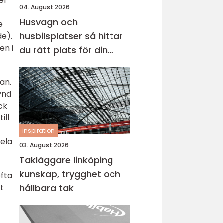
er
04. August 2026
Husvagn och
e
husbilsplatser så hittar
de).
en i
du rätt plats för din
nästa resa
an.
fynd
ick
ill
inspiration
hela
03. August 2026
Takläggare linköping
kunskap, trygghet och
ofta
et
hållbara tak