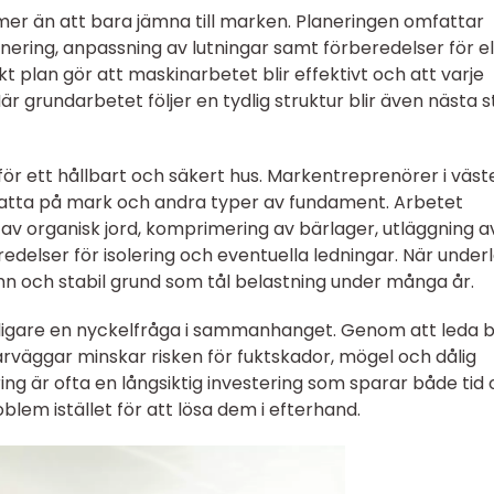
er än att bara jämna till marken. Planeringen omfattar
ränering, anpassning av lutningar samt förberedelser för el
 plan gör att maskinarbetet blir effektivt och att varje
När grundarbetet följer en tydlig struktur blir även nästa s
ör ett hållbart och säkert hus. Markentreprenörer i väst
platta på mark och andra typer av fundament. Arbetet
 av organisk jord, komprimering av bärlager, utläggning a
delser för isolering och eventuella ledningar. När under
mn och stabil grund som tål belastning under många år.
rligare en nyckelfråga i sammanhanget. Genom att leda 
rväggar minskar risken för fuktskador, mögel och dålig
ing är ofta en långsiktig investering som sparar både tid
em istället för att lösa dem i efterhand.