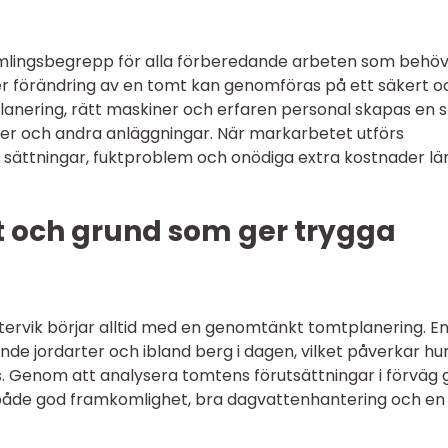
mlingsbegrepp för alla förberedande arbeten som behö
er förändring av en tomt kan genomföras på ett säkert o
anering, rätt maskiner och erfaren personal skapas en s
oler och andra anläggningar. När markarbetet utförs
ör sättningar, fuktproblem och onödiga extra kostnader l
t och grund som ger trygga
tervik börjar alltid med en genomtänkt tomtplanering. E
nde jordarter och ibland berg i dagen, vilket påverkar hu
. Genom att analysera tomtens förutsättningar i förväg 
r både god framkomlighet, bra dagvattenhantering och en