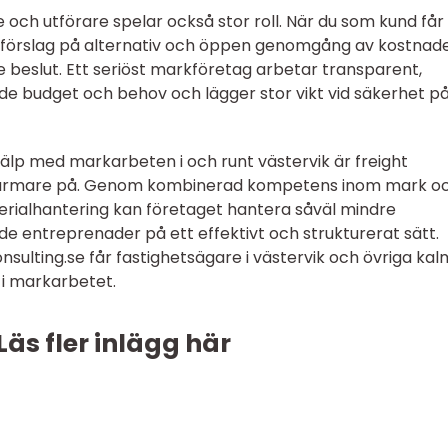
och utförare spelar också stor roll. När du som kund får
teg, förslag på alternativ och öppen genomgång av kostnad
de beslut. Ett seriöst markföretag arbetar transparent,
de budget och behov och lägger stor vikt vid säkerhet p
jälp med markarbeten i och runt västervik är freight
ta närmare på. Genom kombinerad kompetens inom mark o
erialhantering kan företaget hantera såväl mindre
 entreprenader på ett effektivt och strukturerat sätt.
onsulting.se får fastighetsägare i västervik och övriga ka
g i markarbetet.
Läs fler inlägg här