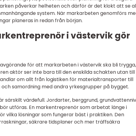
arken påverkar helheten och därför är det klokt att se al
sammanhängande system. När markarbeten genomförs m
ngar planeras in redan från början.
rkentreprenör i västervik gör
avgörande för att markarbeten i västervik ska bli trygga,
n aktör ser inte bara till den enskilda schakten utan till
ndlar om allt från logistiken för materialtransporter till
 och samordning med andra yrkesgrupper på bygget.
r särskilt värdefull. Jordarter, berggrund, grundvattenni
 bör utföras. En markentreprenör som arbetat länge i
r vilka lösningar som fungerar bäst i praktiken. Den
erraskningar, säkrare tidsplaner och mer träffsäkra