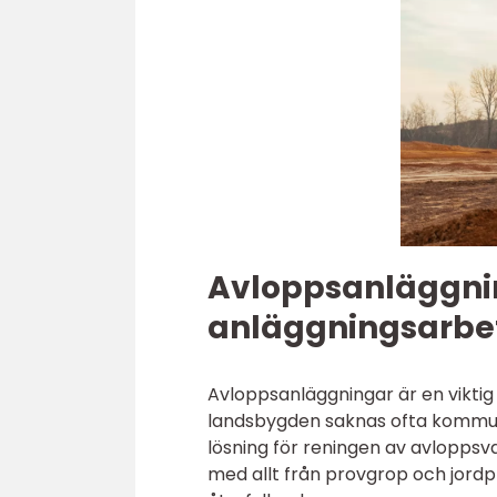
Avloppsanläggnin
anläggningsarbe
Avloppsanläggningar är en viktig
landsbygden saknas ofta kommuna
lösning för reningen av avloppsva
med allt från provgrop och jordpro