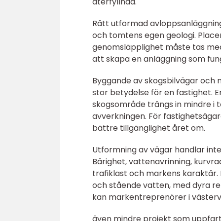
återfyllnad.
Rätt utformad avloppsanläggning
och tomtens egen geologi. Placer
genomsläpplighet måste tas med 
att skapa en anläggning som funge
Byggande av skogsbilvägar och m
stor betydelse för en fastighet.
skogsområde trängs in mindre i t
avverkningen. För fastighetsägar
bättre tillgänglighet året om.
Utformning av vägar handlar inte 
Bärighet, vattenavrinning, kurvrad
trafiklast och markens karaktär. E
och stående vatten, med dyra re
kan markentreprenörer i västervi
även mindre projekt som uppfart,