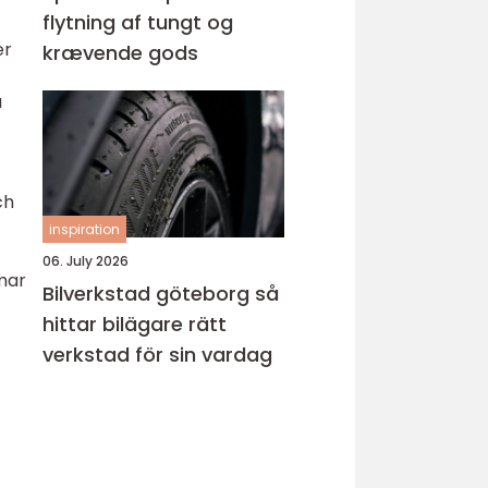
flytning af tungt og
er
krævende gods
å
ch
inspiration
06. July 2026
lmar
Bilverkstad göteborg så
hittar bilägare rätt
verkstad för sin vardag