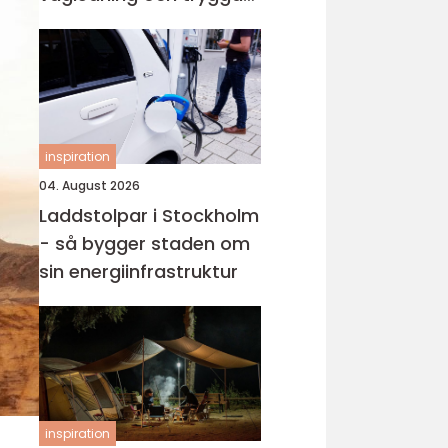
val i en svår tid
inspiration
04. August 2026
Laddstolpar i Stockholm
- så bygger staden om
sin energiinfrastruktur
inspiration