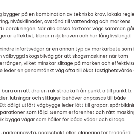
 bygger på en kombination av tekniska krav, lokala regl
ing, nivåskillnader, avstånd till vattendrag och markens
i beräkningen. När alla dessa faktorer vägs samman gå
rar effektivt, klarar miljökraven och har lång livslängd.
indre infartsvägar är en annan typ av markarbete som 
 En välbyggd skogsbilväg gör att skogsmaskiner när tom
errängen, vilket minskar slitage på marken och effektivis
e leder en genomtänkt väg ofta till ökat fastighetsvärde
bara om att dra en rak sträcka från punkt a till punkt b.
ier, lutningar och slitlager behöver anpassas till både
tt dåligt utfört vägbygge leder lätt till gropar, spårbildn
parationer som följd. Genom erfarenhet och rätt maski
k bygga vägar som håller för både väder och slitage.
 parkeringsyta, poolschakt eller planering för trädgård