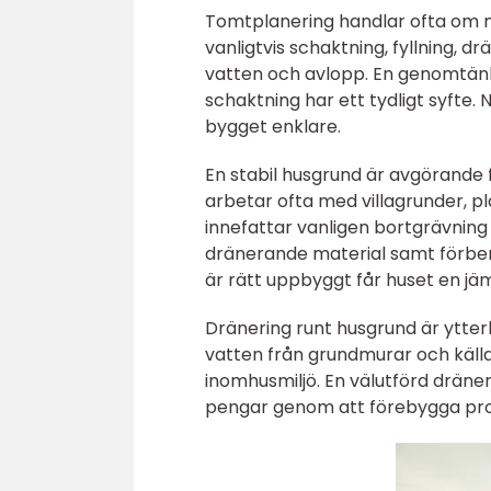
Tomtplanering handlar ofta om m
vanligtvis schaktning, fyllning, d
vatten och avlopp. En genomtänkt
schaktning har ett tydligt syfte. 
bygget enklare.
En stabil husgrund är avgörande f
arbetar ofta med villagrunder, 
innefattar vanligen bortgrävning
dränerande material samt förbere
är rätt uppbyggt får huset en jä
Dränering runt husgrund är ytte
vatten från grundmurar och källa
inomhusmiljö. En välutförd dräner
pengar genom att förebygga probl