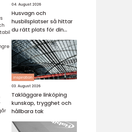
04. August 2026
Husvagn och
vs
husbilsplatser så hittar
ch
du rätt plats för din
tabil
nästa resa
ängre
inspiration
03. August 2026
Takläggare linköping
n
kunskap, trygghet och
r
går
hållbara tak