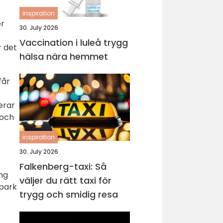
inspiration
er
30. July 2026
Vaccination i luleå trygg
r det
hälsa nära hemmet
får
erar
 och
inspiration
30. July 2026
Falkenberg-taxi: Så
ing
väljer du rätt taxi för
npark
trygg och smidig resa