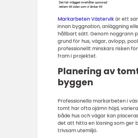
Markarbeten Västervik
är ett sa
innan byggnation, anläggning ell
hållbart sätt. Genom noggrann pl
grund för hus, vägar, avlopp, po
professionellt minskars risken f
fram i projektet.
Planering av tom
byggen
Professionella markarbeten i väs
tomt har ofta ojämn höjd, variera
både hus och vägar kan placeras
det att hitta en lösning som ge
trivsam utemiljö.