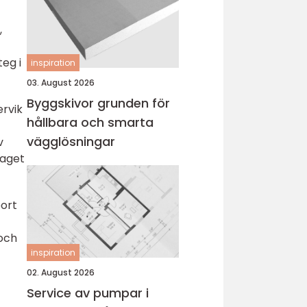
,
teg i
inspiration
03. August 2026
Byggskivor grunden för
ervik
hållbara och smarta
vägglösningar
v
laget
bort
 och
inspiration
02. August 2026
Service av pumpar i