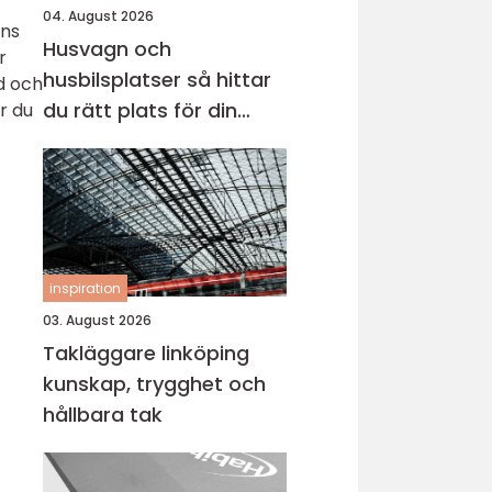
04. August 2026
nns
Husvagn och
r
husbilsplatser så hittar
ad och
du rätt plats för din
r du
nästa resa
inspiration
03. August 2026
Takläggare linköping
kunskap, trygghet och
hållbara tak