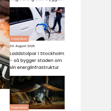
val i en svår tid
inspiration
04. August 2026
Laddstolpar i Stockholm
- så bygger staden om
sin energiinfrastruktur
inspiration