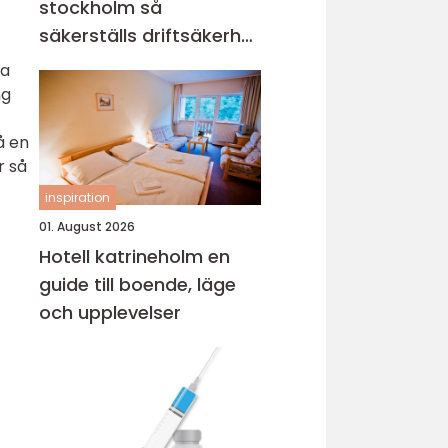
stockholm så
säkerställs driftsäkerhet
och ekonomi
sa
ng
å en
r så
inspiration
01. August 2026
Hotell katrineholm en
guide till boende, läge
och upplevelser