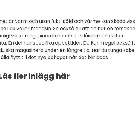
sinet är varm och utan fukt. Köld och värme kan skada vis
är du väljer magasin. Se också till att de har en försäkri
anligtvis är magasinen larmade och låsta men du har
ta. En del har specifika öppettider. Du kan i regel också f
 ska magasinera under en längre tid. Har du tunga sake
la flytt till det nya bohaget när det blir dags.
Läs fler inlägg här