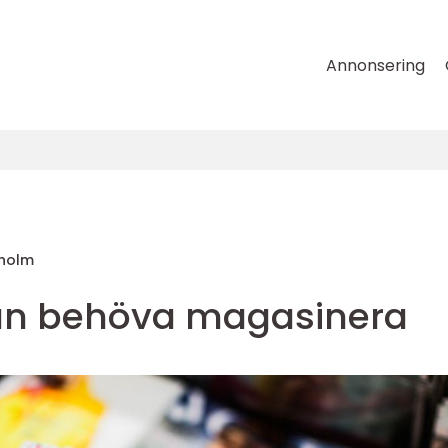
Annonsering
gholm
an behöva magasinera