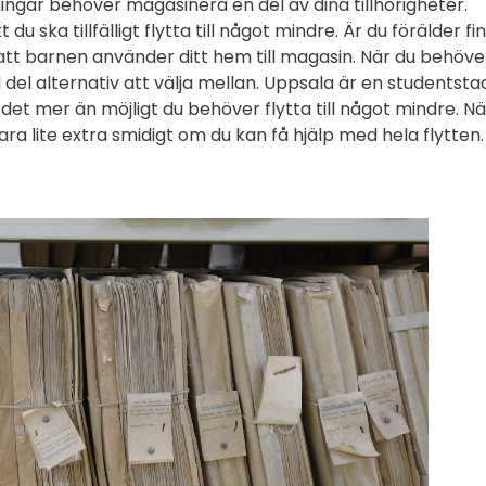
ingar behöver magasinera en del av dina tillhörigheter.
 du ska tillfälligt flytta till något mindre. Är du förälder fi
k att barnen använder ditt hem till magasin. När du behöve
l del alternativ att välja mellan. Uppsala är en studentst
 det mer än möjligt du behöver flytta till något mindre. Nä
ara lite extra smidigt om du kan få hjälp med hela flytten.