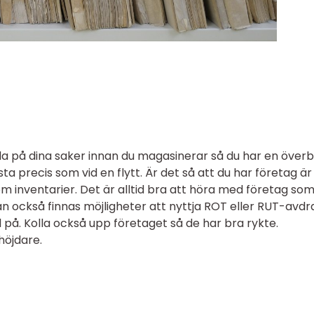
da på dina saker innan du magasinerar så du har en överbl
ta precis som vid en flytt. Är det så att du har företag är
om inventarier. Det är alltid bra att höra med företag so
an också finnas möjligheter att nyttja ROT eller RUT-avd
ll på. Kolla också upp företaget så de har bra rykte.
höjdare.