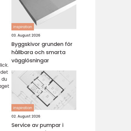
inspiration
03. August 2026
Byggskivor grunden för
hållbara och smarta
vägglösningar
ick.
 det
m du
raget
inspiration
02. August 2026
Service av pumpar i