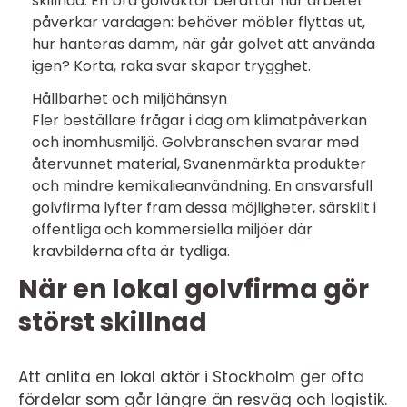
skillnad. En bra golvaktör berättar hur arbetet
påverkar vardagen: behöver möbler flyttas ut,
hur hanteras damm, när går golvet att använda
igen? Korta, raka svar skapar trygghet.
Hållbarhet och miljöhänsyn
Fler beställare frågar i dag om klimatpåverkan
och inomhusmiljö. Golvbranschen svarar med
återvunnet material, Svanenmärkta produkter
och mindre kemikalieanvändning. En ansvarsfull
golvfirma lyfter fram dessa möjligheter, särskilt i
offentliga och kommersiella miljöer där
kravbilderna ofta är tydliga.
När en lokal golvfirma gör
störst skillnad
Att anlita en lokal aktör i Stockholm ger ofta
fördelar som går längre än resväg och logistik.