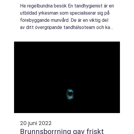
Ha regelbundna besök En tandhygienist är en
utbildad yrkesman som specialiserar sig på
förebyggande munvård. De är en viktig del
av ditt övergripande tandhälsoteam och kan
hjälpa dig att bibehålla friska tänder och
friskt tandkött. Här är de fem främ...
20 juni 2022
Brunnsborrning gav friskt