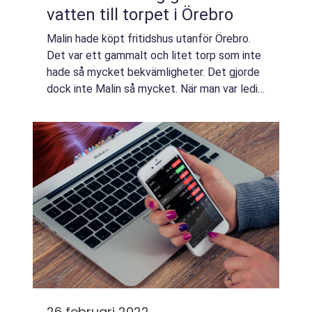
vatten till torpet i Örebro
Malin hade köpt fritidshus utanför Örebro.
Det var ett gammalt och litet torp som inte
hade så mycket bekvämligheter. Det gjorde
dock inte Malin så mycket. När man var ledig
var det riktigt avkopplande och skönt att
stå med händerna i varmt diskvatte...
26 februari 2022