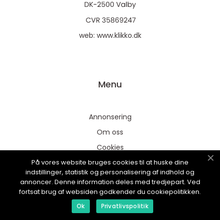
web:
www.klikko.dk
Menu
Annonsering
Om oss
Cookies
På vores website bruges cookies til at huske dine
Kontakta oss
indstillinger, statistik og personalisering af indhold og
Sitemap
annoncer. Denne information deles med tredjepart. Ved
fortsat brug af websiden godkender du cookiepolitikken.
Ok
Privatlivspolitik