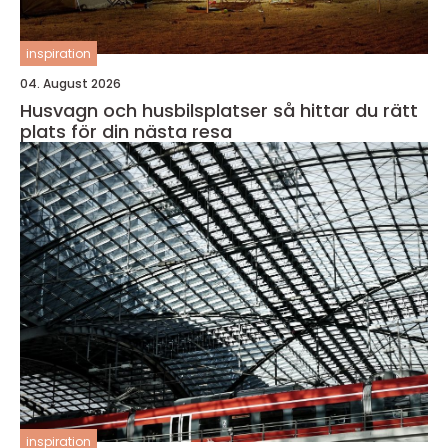
inspiration
04. August 2026
Husvagn och husbilsplatser så hittar du rätt
plats för din nästa resa
inspiration