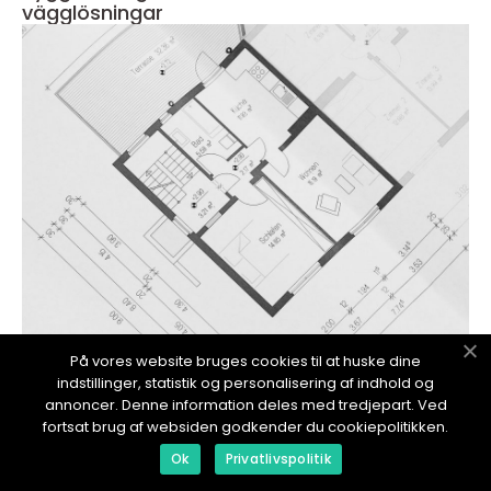
vägglösningar
inspiration
På vores website bruges cookies til at huske dine
indstillinger, statistik og personalisering af indhold og
02. August 2026
annoncer. Denne information deles med tredjepart. Ved
Service av pumpar i stockholm så
fortsat brug af websiden godkender du cookiepolitikken.
säkerställs driftsäkerhet och ekonomi
Ok
Privatlivspolitik