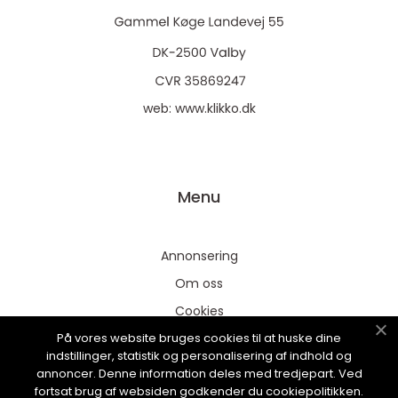
web:
www.klikko.dk
Menu
Annonsering
Om oss
Cookies
På vores website bruges cookies til at huske dine
Kontakta oss
indstillinger, statistik og personalisering af indhold og
Sitemap
annoncer. Denne information deles med tredjepart. Ved
fortsat brug af websiden godkender du cookiepolitikken.