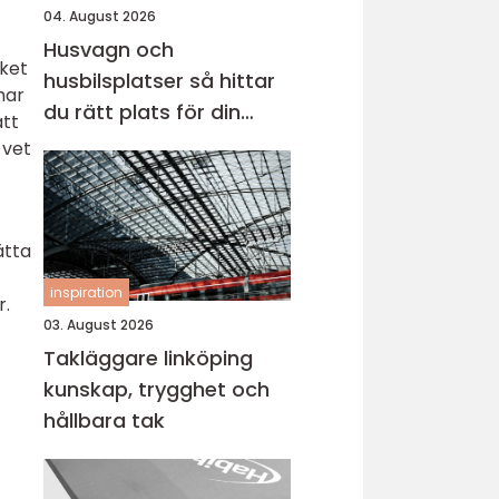
04. August 2026
Husvagn och
öket
husbilsplatser så hittar
har
du rätt plats för din
att
nästa resa
 vet
ätta
inspiration
r.
03. August 2026
Takläggare linköping
kunskap, trygghet och
hållbara tak