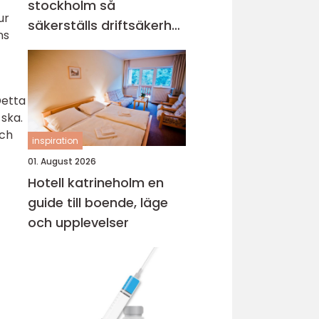
stockholm så
ur
säkerställs driftsäkerhet
ns
och ekonomi
Detta
ska.
Och
inspiration
01. August 2026
Hotell katrineholm en
guide till boende, läge
och upplevelser