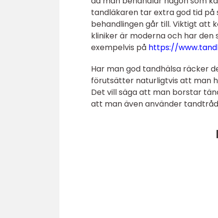
då man behandlar någon som känn
tandläkaren tar extra god tid på
behandlingen går till. Viktigt att
kliniker är moderna och har den
exempelvis på
https://www.tan
Har man god tandhälsa räcker det
förutsätter naturligtvis att man
Det vill säga att man borstar t
att man även använder tandtråd v