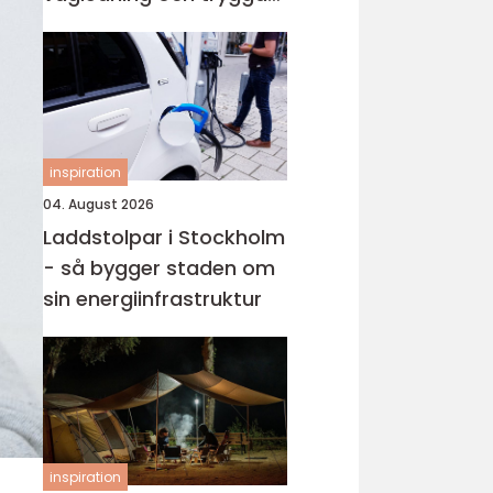
val i en svår tid
inspiration
04. August 2026
Laddstolpar i Stockholm
- så bygger staden om
sin energiinfrastruktur
inspiration