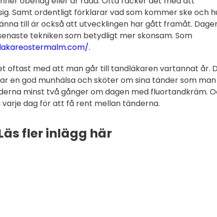
er obehag eller är rädd. Ofta räcker det med att
 sig. Samt ordentligt förklarar vad som kommer ske och h
 känna till är också att utvecklingen har gått framåt. Dage
 senaste tekniken som betydligt mer skonsam. Som
dlakareostermalm.com/
.
 oftast med att man går till tandläkaren vartannat år. 
 har en god munhälsa och sköter om sina tänder som man 
änderna minst två gånger om dagen med fluortandkräm. 
arje dag för att få rent mellan tänderna.
Läs fler inlägg här