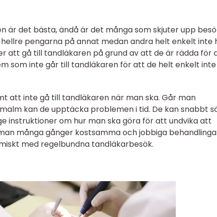
ren är det bästa, ändå är det många som skjuter upp bes
er hellre pengarna på annat medan andra helt enkelt inte 
r att gå till tandläkaren på grund av att de är rädda för 
m som inte går till tandläkaren för att de helt enkelt inte
mt att inte gå till tandläkaren när man ska. Går man
ermalm kan de upptäcka problemen i tid. De kan snabbt s
ge instruktioner om hur man ska göra för att undvika att
r man många gånger kostsamma och jobbiga behandlinga
miskt med regelbundna tandläkarbesök.