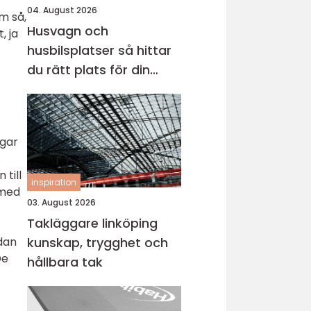
04. August 2026
m så,
Husvagn och
, ja
husbilsplatser så hittar
du rätt plats för din
nästa resa
ngar
 till
inspiration
 med
03. August 2026
Takläggare linköping
dan
kunskap, trygghet och
De
hållbara tak