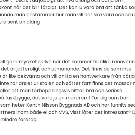
äkert ”Usch, vad jobbigt att riva allting och börja om”,
könt när det blir färdigt. Det kan ju vara bra att tänka so
g innan man bestämmer hur man vill det ska vara och se ut
tre sent än aldrig.
ill göra mycket själva när det kommer till olika renoveri
 det är jätteroligt och utmanande. Det finns de som inte
är lite bekväma och vill anlita en hantverkare från början
nte tar arslet ur stolen och sätter fart finns det massor
äller att man förhoppningsvis hittar bra och seriösa
på fuskbygge, det vore ju en mardröm! För dig som bor i
g som heter Kenth Nilsson Byggnads AB och har funnits se
tners inom både el och VVS, visst låter det intressant? 
 mindre företag.