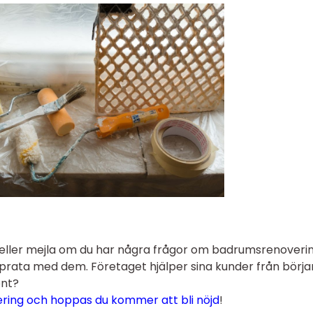
a eller mejla om du har några frågor om badrumsrenoveri
h prata med dem. Företaget hjälper sina kunder från början 
önt?
ering och hoppas du kommer att bli nöjd
!