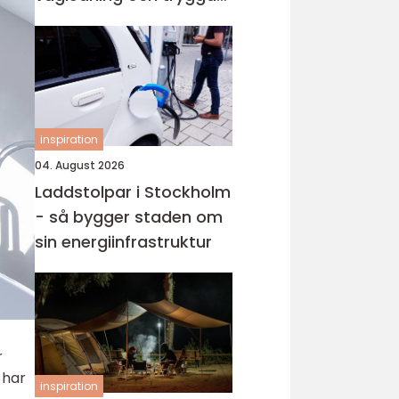
val i en svår tid
inspiration
04. August 2026
Laddstolpar i Stockholm
- så bygger staden om
sin energiinfrastruktur
r
 har
inspiration