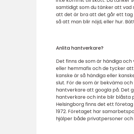
inte kommit till skott. Du tänker s
samtidigt som du tänker att vad s
att det är bra att det går ett ta
så att man blir nöjd, eller hur. Bät
Anlita hantverkare?
Det finns de som är händiga och v
eller hemmafix och de tycker att
kanske är så händiga eller kanske 
slut. För de som är bekväma och i
hantverkare att googla på. Det g
hantverkare och inte blir blåsta 
Helsingborg finns det ett företa
1972. Företaget har samarbetspar
hjälper både privatpersoner och