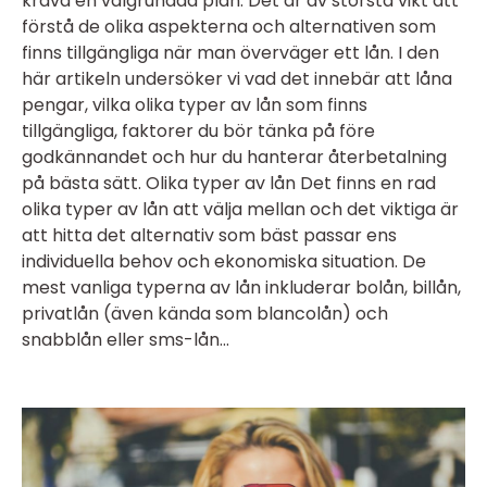
kräva en välgrundad plan. Det är av största vikt att
förstå de olika aspekterna och alternativen som
finns tillgängliga när man överväger ett lån. I den
här artikeln undersöker vi vad det innebär att låna
pengar, vilka olika typer av lån som finns
tillgängliga, faktorer du bör tänka på före
godkännandet och hur du hanterar återbetalning
på bästa sätt. Olika typer av lån Det finns en rad
olika typer av lån att välja mellan och det viktiga är
att hitta det alternativ som bäst passar ens
individuella behov och ekonomiska situation. De
mest vanliga typerna av lån inkluderar bolån, billån,
privatlån (även kända som blancolån) och
snabblån eller sms-lån...