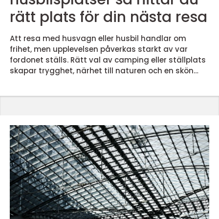
rätt plats för din nästa resa
Att resa med husvagn eller husbil handlar om
frihet, men upplevelsen påverkas starkt av var
fordonet ställs. Rätt val av camping eller ställplats
skapar trygghet, närhet till naturen och en skön
vardag under semestern. Genomtänkta husvagn
och husbilsplatser gör skillnaden mellan en natt på
en parkering och en semester som faktiskt känns
som ledighet. När fler upptäcker hemester och livet
på hjul blir efterfrågan på bra platser större.
Samtidigt ...