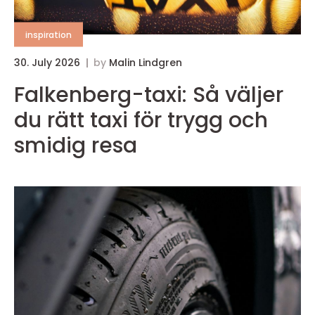
inspiration
30. July 2026
by
Malin Lindgren
1
Falkenberg-taxi: Så väljer
du rätt taxi för trygg och
smidig resa