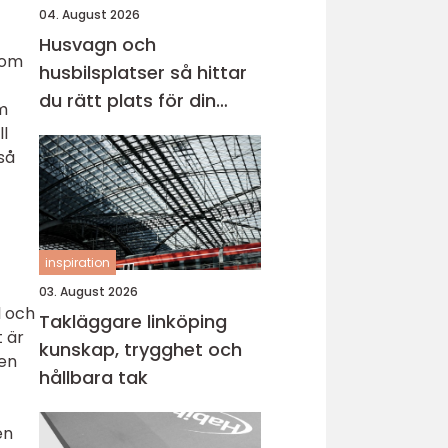
04. August 2026
Husvagn och
som
husbilsplatser så hittar
du rätt plats för din
m
nästa resa
ll
så
inspiration
03. August 2026
l och
Takläggare linköping
t är
kunskap, trygghet och
ten
hållbara tak
en