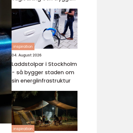
val i en svår tid
inspiration
04. August 2026
Laddstolpar i Stockholm
- så bygger staden om
sin energiinfrastruktur
inspiration