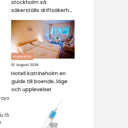
stockholm så
säkerställs driftsäkerhet
och ekonomi
inspiration
01. August 2026
Hotell katrineholm en
guide till boende, läge
och upplevelser
praya
u få
.