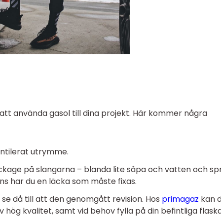
 att använda gasol till dina projekt. Här kommer några
ventilerat utrymme.
läckage på slangarna – blanda lite såpa och vatten och s
ns har du en läcka som måste fixas.
 se då till att den genomgått revision. Hos
primagaz
kan d
 hög kvalitet, samt vid behov fylla på din befintliga flaska