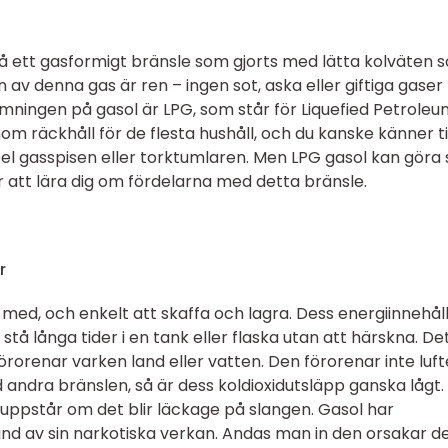
ett gasformigt bränsle som gjorts med lätta kolväten 
av denna gas är ren – ingen sot, aska eller giftiga gaser
mningen på gasol är LPG, som står för Liquefied Petroleu
om räckhåll för de flesta hushåll, och du kanske känner ti
el gasspisen eller torktumlaren. Men LPG gasol kan göra 
r att lära dig om fördelarna med detta bränsle.
r
 med, och enkelt att skaffa och lagra. Dess energiinnehål
tå långa tider i en tank eller flaska utan att härskna. De
örorenar varken land eller vatten. Den förorenar inte luf
andra bränslen, så är dess koldioxidutsläpp ganska lågt.
uppstår om det blir läckage på slangen. Gasol har
rund av sin narkotiska verkan. Andas man in den orsakar d