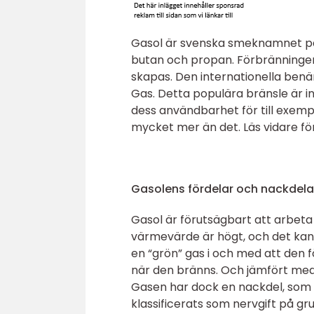
Gasol är svenska smeknamnet på 
butan och propan. Förbränningen 
skapas. Den internationella benä
Gas. Detta populära bränsle är in
dess användbarhet för till exemp
mycket mer än det. Läs vidare fö
Gasolens fördelar och nackdela
Gasol är förutsägbart att arbeta
värmevärde är högt, och det kan s
en “grön” gas i och med att den f
när den bränns. Och jämfört med 
Gasen har dock en nackdel, som 
klassificerats som nervgift på g